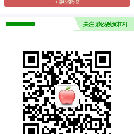
全部话题标签
关注 炒股融资杠杆