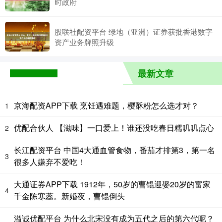
时政府
股联社配资平台 绿地（亚洲）证券获批香港数字
资产业务牌照升级
最新文章
京海配资APP下载 烹饪遇难题，樱酥粉怎么选才对？
1
优配合伙人 【滋味】一口爱上！谁还没吃春日糯叽叽点心
2
长江配资平台 中国4大通血管食物，番茄才排第3，第一名
3
很多人嫌弃不爱吃！
大通证券APP下载 1912年，50岁的曹锟迎娶20岁的富家
4
千金陈寒蕊。新婚夜，曹锟倒头
溢诚优配平台 为什么北宋没有成为五代之后的第六代呢？