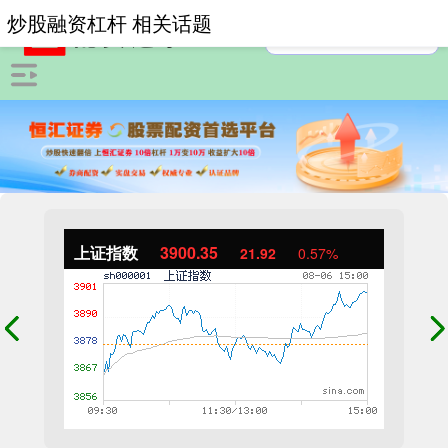
炒股融资杠杆 相关话题
上证指数
3900.35
21.92
0.57%