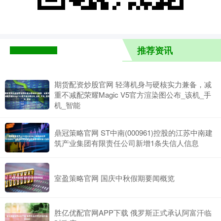
推荐资讯
期货配资炒股官网 轻薄机身与硬核实力兼备，减
重不减配荣耀Magic V5官方渲染图公布_该机_手
机_智能
鼎冠策略官网 ST中南(000961)控股的江苏中南建
筑产业集团有限责任公司新增1条失信人信息
室盈策略官网 国庆中秋假期要闻概览
胜亿优配官网APP下载 俄罗斯正式承认阿富汗临