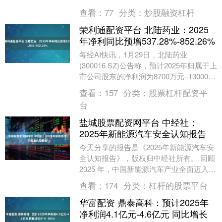
行家》（The Banker）杂志公布....
查看：
77
分类：
炒股融资杠杆
荣利通配资平台 北陆药业：2025
年净利同比预增537.28%-852.26%
每经AI快讯，1月29日，北陆药业
(300016.SZ)公告称，预计2025年归属于上
市公司股东的净利润为8700万元–13000万
元，比上年同期增长537.2....
查看：
157
分类：
股票杠杆配资平
台
盐城股票配资网平台 中经社：
2025年新能源汽车安全认知报告
今天分享的报告是《2025年新能源汽车安
全认知报告》，版权归中经社所有。 回顾
2025 年，中国新能源汽车产业全面迈入市
场驱动 新阶段，产业规模、技术迭代速
查看：
174
分类：
杠杆的股票平台
度....
华富配资 鼎泰高科：预计2025年
净利润4.1亿元-4.6亿元 同比增长