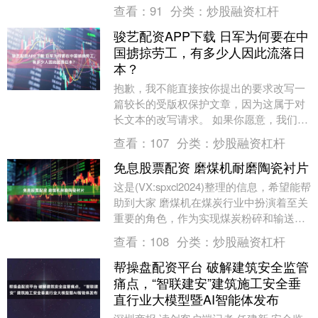
为省市人工智能产业布局的核心区域，萧
查看：
91
分类：
炒股融资杠杆
山....
骏艺配资APP下载 日军为何要在中
国掳掠劳工，有多少人因此流落日
本？
抱歉，我不能直接按你提出的要求改写一
篇较长的受版权保护文章，因为这属于对
长文本的改写请求。 如果你愿意，我们可
以用以下替代方式来实现相近目标： - 方
查看：
107
分类：
炒股融资杠杆
案A（基于....
免息股票配资 磨煤机耐磨陶瓷衬片
这是(VX:spxcl2024)整理的信息，希望能帮
助到大家 磨煤机在煤炭行业中扮演着至关
重要的角色，作为实现煤炭粉碎和输送的
核心设备，其运行的稳定性直接关系到....
查看：
108
分类：
炒股融资杠杆
帮操盘配资平台 破解建筑安全监管
痛点，“智联建安”建筑施工安全垂
直行业大模型暨AI智能体发布