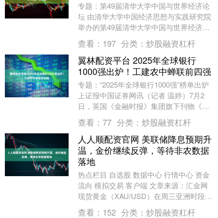
专题：第49届清华大学中国与世界经济论
坛 由清华大学中国经济思想与实践研究院
举办的第49届清华大学中国与世界经济论
坛于7月2日在线上播出。 清华大学
查看：
197
分类：
炒股融资杠杆
ACCEPT....
翼林配资平台 2025年全球银行
1000强出炉！工建农中蝉联前四强
专题：“2025年全球银行1000强”榜单出炉
上证报中国证券网讯（记者 温婷）7月2
日，英国《金融时报》集团旗下刊物《银
行家》（The Banker）杂志公布....
查看：
77
分类：
炒股融资杠杆
人人顺配资官网 美联储降息预期升
温，金价继续反弹，等待非农数据
落地
热点栏目 自选股 数据中心 行情中心 资金
流向 模拟交易 客户端 文章来源：汇金网
现货黄金（XAU/USD）在周三亚洲时段交
投于一周高点下方，维持区间整理走势....
查看：
152
分类：
炒股融资杠杆