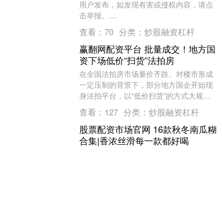
用户发布，如发现有害或侵权内容，请点
击举报。....
查看：
70
分类：
炒股融资杠杆
赢翻网配资平台 批量成交！地方国
资下场低价“扫货”法拍房
在全国法拍房市场量价齐跌、对楼市形成
一定压制的背景下，部分地方国企开始现
身法拍平台，以“低价扫货”的方式大规模
拿下房地产资产。 从广州南沙到海南海
查看：
127
分类：
炒股融资杠杆
口，国资背景买....
股票配资市场官网 16款秋冬南瓜糊
合集|香浓丝滑每一款都好喝
图片 图片 图片 图片 图片 图片 图片 图片
图片 图片 🌈今天整理了一下我家经常喝
的，超适合冬季的南瓜破壁机食谱，香浓
丝滑，款款好喝，特别适合寒冷的早晨，
查看：
184
分类：
炒股融资杠杆
给....
贝贝查平台 中材科技：2025年净
利同比预增74%-119% 风电叶片产