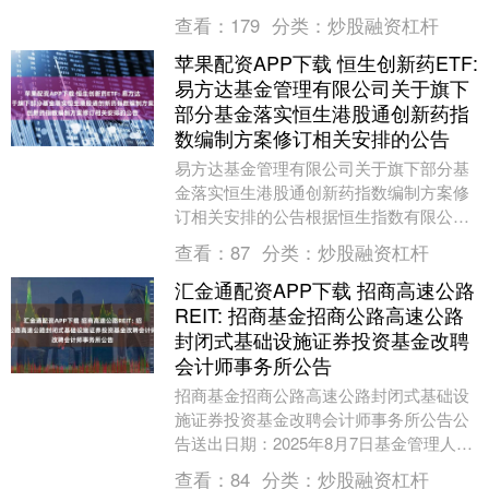
证全指自由现金流交易型开放式指数证券
查看：
179
分类：
炒股融资杠杆
投资基金（场内简....
苹果配资APP下载 恒生创新药ETF:
易方达基金管理有限公司关于旗下
部分基金落实恒生港股通创新药指
数编制方案修订相关安排的公告
易方达基金管理有限公司关于旗下部分基
金落实恒生港股通创新药指数编制方案修
订相关安排的公告根据恒生指数有限公司
2025年6月30日发布的《恒生创新药指数
查看：
87
分类：
炒股融资杠杆
及恒生港股....
汇金通配资APP下载 招商高速公路
REIT: 招商基金招商公路高速公路
封闭式基础设施证券投资基金改聘
会计师事务所公告
招商基金招商公路高速公路封闭式基础设
施证券投资基金改聘会计师事务所公告公
告送出日期：2025年8月7日基金管理人名
称招商基金管理有限公司《中华人民共和
查看：
84
分类：
炒股融资杠杆