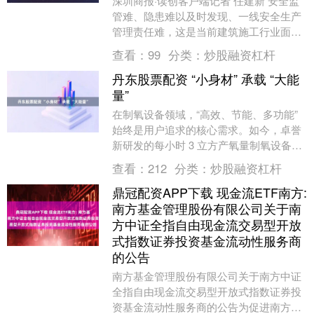
深圳商报·读创客户端记者 任建新 安全监
管难、隐患难以及时发现、一线安全生产
管理责任难，这是当前建筑施工行业面临
的痛点。8月29日下午，“智联建安——建
查看：
99
分类：
炒股融资杠杆
筑施工安....
丹东股票配资 “小身材” 承载 “大能
量”
在制氧设备领域，“高效、节能、多功能”
始终是用户追求的核心需求。如今，卓誉
新研发的每小时 3 立方产氧量制氧设备，
凭借诸多突破性优势，正为基层医疗与高
查看：
212
分类：
炒股融资杠杆
端居家场....
鼎冠配资APP下载 现金流ETF南方:
南方基金管理股份有限公司关于南
方中证全指自由现金流交易型开放
式指数证券投资基金流动性服务商
的公告
南方基金管理股份有限公司关于南方中证
全指自由现金流交易型开放式指数证券投
资基金流动性服务商的公告为促进南方中