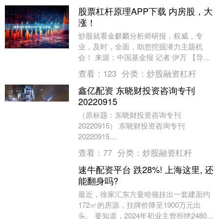
股票杠杆原理APP下载 内房股，大
涨！
炒股就看金麒麟分析师研报，权威，专
业，及时，全面，助您挖掘潜力主题机
会！ 来源：中国基金报 记者 伊万 【导
读】港股涨跌不一！内房股与物管股走
查看：
123
分类：
炒股融资杠杆
高！“盲盒第一股”....
鑫亿配资 东晓财投资咨询专刊
20220915
（原标题：东晓财投资咨询专刊
20220915） 东晓财投资咨询专刊
20220915....
查看：
77
分类：
炒股融资杠杆
速牛配资平台 跌28%! 上海这里, 还
能翻身吗?
最近，徐家汇东方曼哈顿挂出一套建面约
172㎡的房源，挂牌价降至1900万元出
头。 要知道，2024年初业主曾拒绝2480万