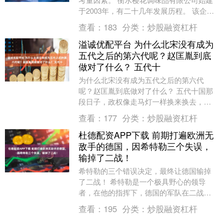
于2003年，有二十几年发展历程。 该企业
遵循“健康、美味”理念，不断探索，开发
查看：
183
分类：
炒股融资杠杆
出系....
溢诚优配平台 为什么北宋没有成为
五代之后的第六代呢？赵匡胤到底
做对了什么？ 五代十
为什么北宋没有成为五代之后的第六代
呢？赵匡胤到底做对了什么？ 五代十国那
段日子，政权像走马灯一样换来换去，最
长的后梁也才十六年，平均下来一个朝代
查看：
177
分类：
炒股融资杠杆
撑不过十年。兵荒....
杜德配资APP下载 前期打遍欧洲无
敌手的德国，因希特勒三个失误，
输掉了二战！
希特勒的三个错误决定，最终让德国输掉
了二战！ 希特勒是一个极具野心的领导
者，在他的指挥下，德国的军队在二战初
期几乎横扫欧洲。然而，尽管德国军队战
查看：
195
分类：
炒股融资杠杆
无不胜，希特勒却....