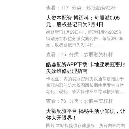
的出价。两年时间，房价缩水500万。 ....
查看：
117
分类：
炒股融资杠杆
大资本配资 博迈科：每股派0.05
元，股权登记日为2月4日
南财智讯1月29日电，博迈科发布2025年
特别分红权益分派实施公告，每股派0.05
元，股权登记日为2月4日。....
查看：
75
分类：
炒股融资杠杆
皓鼎配资APP下载 卡地亚表冠密封
失效维修处理指南
卡地亚手表的表冠密封失效通常是指由于
表冠内部的防水胶圈因长期使用发生自然
老化、硬化，或因操作不当导致柄头管与
表壳间的机械间隙增大，从而失去对外界
查看：
76
分类：
炒股融资杠杆
水汽、灰尘及细微....
大额配资平台 揭秘生活小知识，让
你大开眼界！
图片 本站仅提供存储服务，所有内容均由