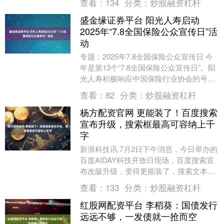
查看：
134
分类：
炒股融资杠杆
金管理人”....
盛金缘证券平台 阳光人寿启动
2025年“7.8全国保险公众宣传日”活
动
专题：2025年7.8全国保险公众宣传日 今
年是第13个“7.8全国保险公众宣传日”。阳
光人寿积极响应中国保险行业协会的号
召，围绕“爱和责任保险让生活更美
查看：
82
分类：
炒股融资杠杆
好”的....
杨方配资官网 更能装了！百度搜索
宣布升级，搜索框最高可容纳上千
字
新浪科技讯 7月2日下午消息，今日举办的
百度AIDAY科技开放日现场，百度搜索宣
布改版升级，变得更能装了，搜索文本框
不再是只能容纳28个字就被截断，而是能
查看：
133
分类：
炒股融资杠杆
够轻松....
红股网配资平台 李稻葵：国债发行
远远不够，一发债就一抢而空