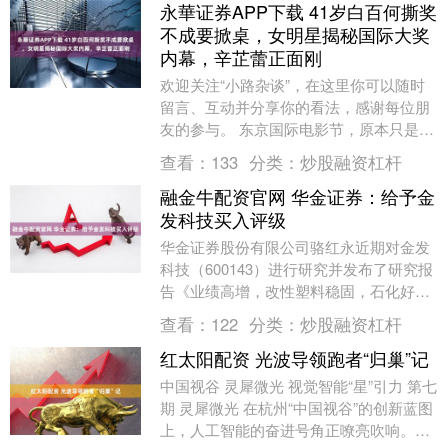
永華证券APP下载 41岁白百何撕奖
不成要掀桌，女明星揭秘国际大奖
内幕，辛芷蕾正面刚
欢迎关注“小路杂谈”，在这里你可以随时
留言、互动并分享你的看法，感谢每位朋
友的参与。 东京国际电影节，原本只是个
普通的电影盛会，却因为百亿票房女主角
查看：
133
分类：
炒股融资杠杆
白百何的情绪....
融金牛配资官网 华金证券：给予金
发科技买入评级
华金证券股份有限公司骆红永近期对金发
科技（600143）进行研究并发布了研究报
告《业绩高增，改性塑料稳固，石化好
转，新材料布局持续推进未来可期》，给
查看：
122
分类：
炒股融资杠杆
予金发科技买....
红太阳配资 光波导领跑者“归巢”记
中国视谷 灵犀微光 视觉智能“星”引力 第七
期 灵犀微光 在杭州“中国视谷”的创新蓝图
上，人工智能的奋进号角正嘹亮吹响。作