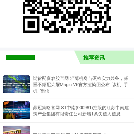
推荐资讯
期货配资炒股官网 轻薄机身与硬核实力兼备，减
重不减配荣耀Magic V5官方渲染图公布_该机_手
机_智能
鼎冠策略官网 ST中南(000961)控股的江苏中南建
筑产业集团有限责任公司新增1条失信人信息