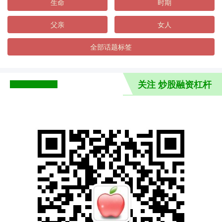
生命
时期
父亲
女人
全部话题标签
关注 炒股融资杠杆