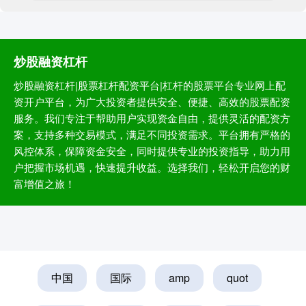
炒股融资杠杆
炒股融资杠杆|股票杠杆配资平台|杠杆的股票平台专业网上配
资开户平台，为广大投资者提供安全、便捷、高效的股票配资
服务。我们专注于帮助用户实现资金自由，提供灵活的配资方
案，支持多种交易模式，满足不同投资需求。平台拥有严格的
风控体系，保障资金安全，同时提供专业的投资指导，助力用
户把握市场机遇，快速提升收益。选择我们，轻松开启您的财
富增值之旅！
中国
国际
amp
quot