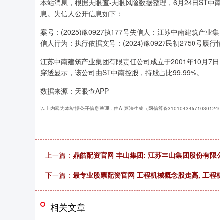
本站消息，根据天眼查-天眼风险数据整理，6月24日ST中南
息。失信人公开信息如下：
案号：(2025)豫0927执177号失信人：江苏中南建筑产业
信人行为：执行依据文号：(2024)豫0927民初2750号履
江苏中南建筑产业集团有限责任公司成立于2001年10月7日
穿透显示，该公司由ST中南控股，持股占比99.99%。
数据来源：天眼查APP
以上内容为本站据公开信息整理，由AI算法生成（网信算备3101043457103012
上一篇：
鼎皓配资官网 丰山集团: 江苏丰山集团股份有限
下一篇：
最专业股票配资官网 工程机械概念股走高, 工程机
相关文章