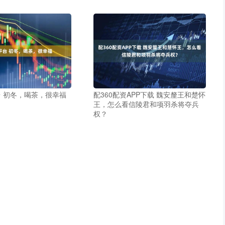
 初冬，喝茶，很幸福
配360配资APP下载 魏安釐王和楚怀
王，怎么看信陵君和项羽杀将夺兵
权？