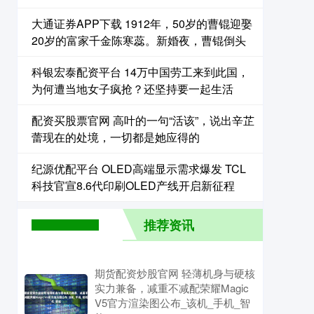
大通证券APP下载 1912年，50岁的曹锟迎娶
20岁的富家千金陈寒蕊。新婚夜，曹锟倒头
科银宏泰配资平台 14万中国劳工来到此国，
为何遭当地女子疯抢？还坚持要一起生活
配资买股票官网 高叶的一句“活该”，说出辛芷
蕾现在的处境，一切都是她应得的
纪源优配平台 OLED高端显示需求爆发 TCL
科技官宣8.6代印刷OLED产线开启新征程
推荐资讯
期货配资炒股官网 轻薄机身与硬核
实力兼备，减重不减配荣耀Magic
V5官方渲染图公布_该机_手机_智