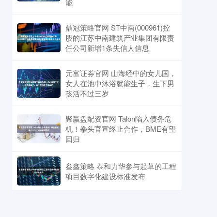
能
鼎冠策略官网 ST中南(000961)控
股的江苏中南建筑产业集团有限责
任公司新增1条失信人信息
元富证券官网 山海经中的女儿国，
女人在池中沐浴就能生子，生下男
孩活不过三岁
聚赢盘配资官网 Talon陷入债务危
机！拳头官宣终止合作，BME有望
回归
叁鑫策略 泰和力华参与起草的工程
项目数字化建设标准发布