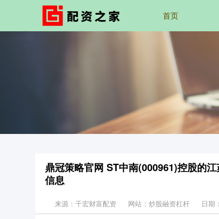
首页
鼎冠策略官网 ST中南(000961)控
信息
来源：千宏财富配资
网站：炒股融资杠杆
日期：2