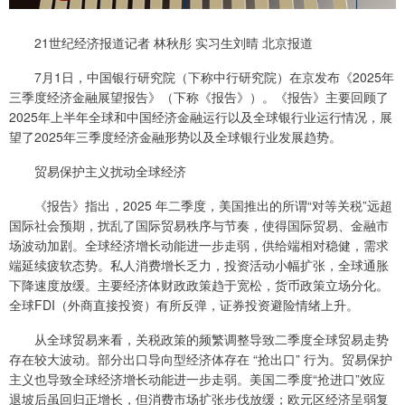
21世纪经济报道记者 林秋彤 实习生刘晴 北京报道
7月1日，中国银行研究院（下称中行研究院）在京发布《2025年
三季度经济金融展望报告》（下称《报告》）。《报告》主要回顾了
2025年上半年全球和中国经济金融运行以及全球银行业运行情况，展
望了2025年三季度经济金融形势以及全球银行业发展趋势。
贸易保护主义扰动全球经济
《报告》指出，2025 年二季度，美国推出的所谓“对等关税”远超
国际社会预期，扰乱了国际贸易秩序与节奏，使得国际贸易、金融市
场波动加剧。全球经济增长动能进一步走弱，供给端相对稳健，需求
端延续疲软态势。私人消费增长乏力，投资活动小幅扩张，全球通胀
下降速度放缓。主要经济体财政政策趋于宽松，货币政策立场分化。
全球FDI（外商直接投资）有所反弹，证券投资避险情绪上升。
从全球贸易来看，关税政策的频繁调整导致二季度全球贸易走势
存在较大波动。部分出口导向型经济体存在 “抢出口” 行为。贸易保护
主义也导致全球经济增长动能进一步走弱。美国二季度“抢进口”效应
退坡后虽回归正增长，但消费市场扩张步伐放缓；欧元区经济呈弱复