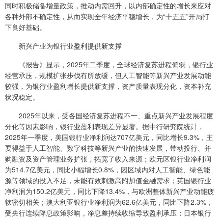
同时积极储备增量政策，推动内需回升，以内部确定性的增长来应对
各种外部不确定性，从而实现全年经济平稳增长，为“十五五”开局打
下良好基础。
新兴产业为银行业盈利提供新支撑
《报告》显示，2025年二季度，全球经济复苏进程偏弱，银行业
经营承压，规模扩张步伐有所放缓，但人工智能等新兴产业发展动能
较强，为银行业盈利增长提供新支撑，资产质量表现分化，资本补充
状况稳定。
2025年以来，受各国经济复苏进程不一、重点新兴产业发展程度
分化等因素影响，银行业盈利表现差异显著。据中行研究院统计，
2025年一季度，美国银行业净利润达707亿美元，同比增长9.3%，主
要得益于人工智能、数字科技等新兴产业的快速发展，带动投行、并
购融资及资产管理业务扩张，拓宽了收入来源；欧元区银行业净利润
为514.7亿美元，同比小幅增长0.8%，因区域内对人工智能、绿色能
源等领域的投入不足，未能有效刺激高附加值金融需求；英国银行业
净利润为150.2亿美元，同比下降13.4%，与欧洲整体新兴产业动能疲
软密切相关；澳大利亚银行业净利润为62.6亿美元，同比下降2.3%，
受央行连续降息政策影响，净息差持续收缩导致盈利承压；日本银行