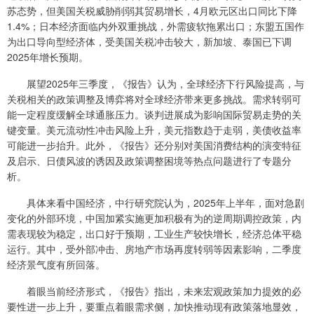
苏态势，但美国关税威胁削弱其贸易增长，4月欧元区出口同比下降
1.4%；日本经济面临内外双重挑战，外需疲软拖累出口；东盟五国作
为出口导向型经济体，受美国关税冲击较大，新加坡、泰国已下调
2025年增长预期。
展望2025年三季度，《报告》认为，全球经济下行风险提高，与
关税相关的政策调整及博弈将对全球经济带来更多挑战。需求转弱可
能一定程度缓解全球通胀压力。谈判进展成为影响国际贸易走势的关
键变量。美元流动性冲击风险上升，美元指数趋于走弱，美债收益率
可能进一步抬升。此外，《报告》还分别对美国消费结构的演变特征
及启示、日债风波的诱因及政策调整困境等热点问题进行了专题分
析。
具体来看中国经济，中行研究院认为，2025年上半年，面对急剧
变化的外部环境，中国加紧实施更加积极有为的逆周期调控政策，内
需表现较为稳定，出口好于预期，工业生产较快增长，经济总体平稳
运行。其中，受外部冲击、房地产市场再度转弱等因素影响，二季度
经济景气度有所回落。
着眼当前经济形式，《报告》指出，未来宏观政策加力提效的必
要性进一步上升，要重点着眼需求侧，加快推动现有政策落地显效，