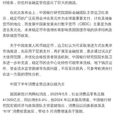
付链条，但也对金融监管也提出了巨大的挑战。
在此次发布会上，中国银行研究院国际金融团队主管边卫红表
示，稳定币的广泛应用会冲击美元作为全球最重要支付、计价及储备
货币的地位，而发展中国家发展央行数字货币（CBDC）主要是为推
进去美元化。未来稳定币市值增长将影响美国国债市场的供求结构及
美联储货币政策。
关于中国发展人民币稳定币，边卫红认为可采取渐进方式在离岸
市场推进，先应用于贸易支付，再扩展至金融投资，逐步通过试点扩
大使用范围，并优化合格投资者筛选机制。中国银行研究院院长陈卫
东进一步补充道，稳定币的去中心化特性可能带来洗钱、地下钱庄运
作、资金流水监管困难等负面问题，不应盲目跟风，可参考欧洲央行
在这一方面的理性分析。
中国下半年消费走势总体以稳为主
据国家统计局网站消息，2025年5月，社会消费品零售总额
41326亿元，同比增长6.4%，创2024 年以来最高增速。中国银行研
究院宏观经济与政策团队主管梁婧指出，消费品以旧换新政策及
“618” 消费前置效应，带动 5 月消费增速高于预期。