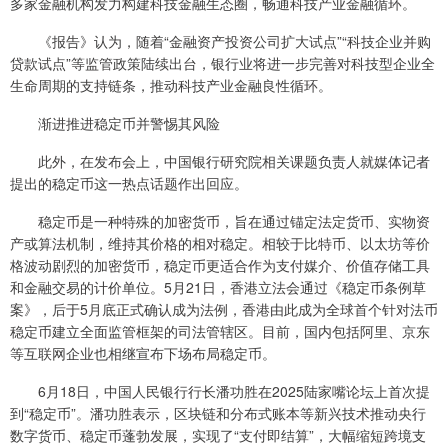
多家金融机构发力构建科技金融生态圈，畅通科技产业金融循环。
《报告》认为，随着“金融资产投资公司扩大试点”“科技企业并购
贷款试点”等监管政策陆续出台，银行业将进一步完善对科技型企业全
生命周期的支持链条，推动科技产业金融良性循环。
渐进推进稳定币并警惕其风险
此外，在发布会上，中国银行研究院相关课题负责人就媒体记者
提出的稳定币这一热点话题作出回应。
稳定币是一种特殊的加密货币，旨在通过锚定法定货币、实物资
产或算法机制，维持其价格的相对稳定。相较于比特币、以太坊等价
格波动剧烈的加密货币，稳定币更适合作为支付媒介、价值存储工具
和金融交易的计价单位。5月21日，香港立法会通过《稳定币条例草
案》，后于5月底正式确认成为法例，香港由此成为全球首个针对法币
稳定币建立全面监管框架的司法管辖区。目前，国内包括阿里、京东
等互联网企业也相继宣布下场布局稳定币。
6月18日，中国人民银行行长潘功胜在2025陆家嘴论坛上首次提
到“稳定币”。潘功胜表示，区块链和分布式账本等新兴技术推动央行
数字货币、稳定币蓬勃发展，实现了“支付即结算”，大幅缩短跨境支