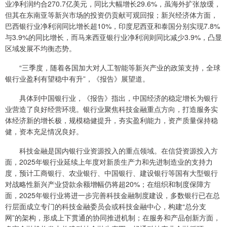
业净利润约合270.7亿美元，同比大幅增长29.6%，虽海外扩张放缓，
但其在东南亚等新兴市场的投资仍贡献可观回报；新兴经济体方面，
巴西银行业净利润同比增长超10%，印度尼西亚和泰国分别实现7.8%
与3.9%的同比增长，而马来西亚银行业净利润则同比减少3.9%，凸显
区域发展不均衡态势。
“三季度，随着各国加大对人工智能等新兴产业的政策支持，全球
银行业盈利有望稳中有升”，《报告》展望道。
具体到中国银行业，《报告》指出，中国经济的稳定增长为银行
业营造了良好经营环境。银行业聚焦科技金融重点方向，打造服务实
体经济新的增长极，规模稳健提升，夯实盈利能力，资产质量保持稳
健，资本充足情况良好。
科技金融是国内银行业资源投入的重点领域。在信贷资源投入方
面，2025年银行业延续上年度对新质生产力和先进制造业的支持力
度，预计工商银行、农业银行、中国银行、建设银行等国有大型银行
对战略性新兴产业贷款余额增幅仍将超20%；在组织和制度保障方
面，2025年银行业将进一步完善科技金融制度建设，多数银行已在总
行层面成立专门的科技金融委员会或科技金融中心，构建“总分支
网”的架构，形成上下贯通的协同推进机制；在服务和产品创新方面，