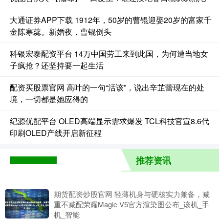
大通证券APP下载 1912年，50岁的曹锟迎娶20岁的富家千
金陈寒蕊。新婚夜，曹锟倒头
科银宏泰配资平台 14万中国劳工来到此国，为何遭当地女
子疯抢？还坚持要一起生活
配资买股票官网 高叶的一句“活该”，说出辛芷蕾现在的处
境，一切都是她应得的
纪源优配平台 OLED高端显示需求爆发 TCL科技官宣8.6代
印刷OLED产线开启新征程
推荐资讯
期货配资炒股官网 轻薄机身与硬核实力兼备，减
重不减配荣耀Magic V5官方渲染图公布_该机_手
机_智能